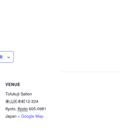
R
VENUE
Tofukuji Sation
東山区本町12-224
Kyoto
,
Kyoto
605-0981
Japan
+ Google Map