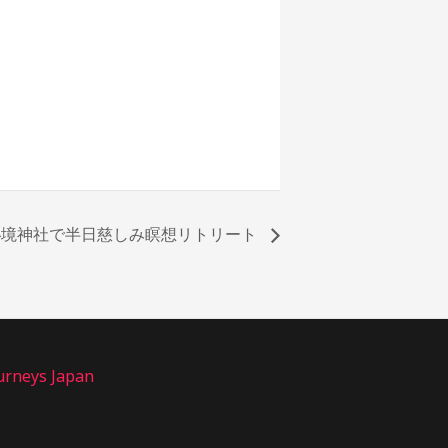
秘境神社で半日慈しみ瞑想リトリート
urneys Japan