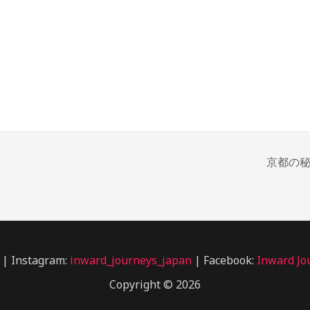
京都の
 | Instagram:
inward_journeys_japan
| Facebook:
Inward Jo
Copyright © 2026