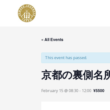
Skip
to
content
« All Events
This event has passed.
京都の裏側名
¥5500
February 15 @ 08:30
-
12:00