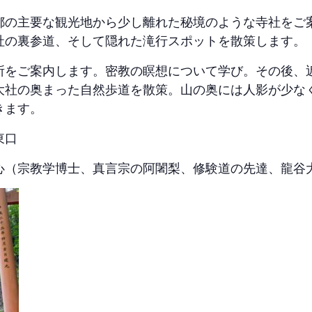
都の主要な観光地から少し離れた秘境のような寺社をご
社の裏参道、そして隠れた滝行スポットを散策します。
所をご案内します。密教の瞑想について学び。その後、
大社の奥まった自然歩道を散策。山の奥には人影が少な
きます。
東口
心（宗教学博士、真言宗の阿闍梨、修験道の先達、龍谷